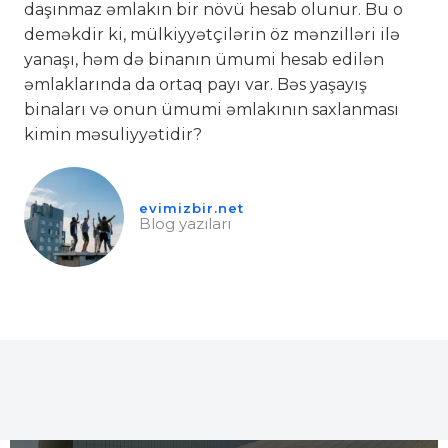
daşınmaz əmlakın bir növü hesab olunur. Bu o
deməkdir ki, mülkiyyətçilərin öz mənzilləri ilə
yanaşı, həm də binanın ümumi hesab edilən
əmlaklarında da ortaq payı var. Bəs yaşayış
binaları və onun ümumi əmlakının saxlanması
kimin məsuliyyətidir?​
evimizbir.net
Blog yazıları