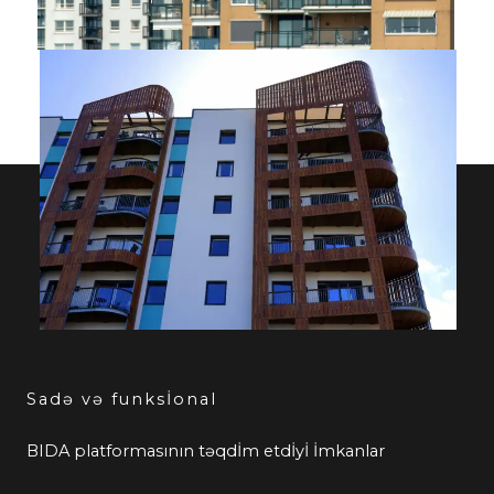
Sadə və funksİonal
BIDA platformasının təqdİm etdİyİ İmkanlar