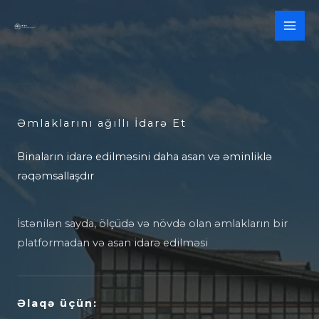
Skip
to
content
Əmlaklarını ağıllı İdarə Et
Binaların idarə edilməsini daha asan və əminliklə
rəqəmsallaşdır
İstənilən sayda, ölçüdə və növdə olan əmlakların bir
platformadan və asan idarə edilməsi
Əlaqə üçün: