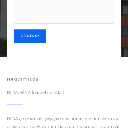
GÖNDƏR
Ha
qqımızda
BIDA: BİNA İdarəetmə Alətİ
BIDA çoxmənzilli yaşayış binalarının, rezidenslərin və
əmlak komplekslərinin idarə edilməsi üçün rəqəmsal