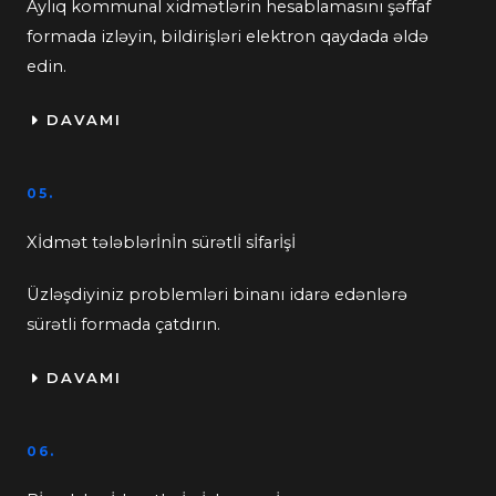
Aylıq kommunal xidmətlərin hesablamasını şəffaf
formada izləyin, bildirişləri elektron qaydada əldə
edin.
DAVAMI
05.
Xİdmət tələblərİnİn sürətlİ sİfarİşİ
Üzləşdiyiniz problemləri binanı idarə edənlərə
sürətli formada çatdırın.
DAVAMI
06.