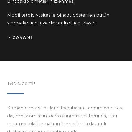
Bİnadakı xİdmətlərİn İzlənməsİ
Mobil tətbiq vasitəsilə binada göstərilən bütün
xidmətləri rahat və davamlı olaraq izləyin.
DAVAMI
TƏcRübəmİz
Komandamız sizə illərin təcrübəsini təqdim edir. İstər
daşınmaz əmlakın idarə olunması sektorunda, istər
rəqəmsal platformaların təminatında davamlı
dəstəyimiz sizin xidmətinizdədir.