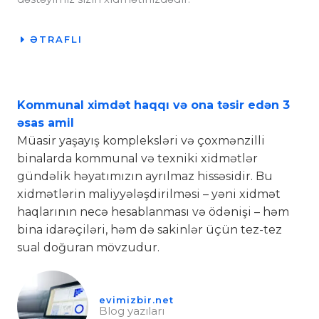
ƏTRAFLI
Kommunal ximdət haqqı və ona təsir edən 3
əsas amil
Müasir yaşayış kompleksləri və çoxmənzilli
binalarda kommunal və texniki xidmətlər
gündəlik həyatımızın ayrılmaz hissəsidir. Bu
xidmətlərin maliyyələşdirilməsi – yəni xidmət
haqlarının necə hesablanması və ödənişi – həm
bina idarəçiləri, həm də sakinlər üçün tez-tez
sual doğuran mövzudur.
evimizbir.net
Blog yazıları