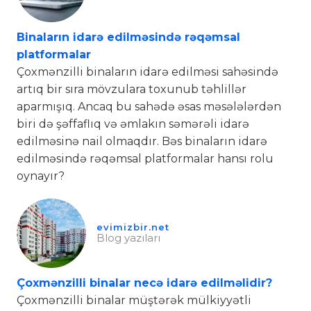
Binaların idarə edilməsində rəqəmsal
platformalar
Çoxmənzilli binaların idarə edilməsi sahəsində
artıq bir sıra mövzulara toxunub təhlillər
aparmışıq. Ancaq bu sahədə əsas məsələlərdən
biri də şəffaflıq və əmlakın səmərəli idarə
edilməsinə nail olmaqdır. Bəs binaların idarə
edilməsində rəqəmsal platformalar hansı rolu
oynayır?
evimizbir.net
Blog yazıları
Çoxmənzilli binalar necə idarə edilməlidir?
Çoxmənzilli binalar müştərək mülkiyyətli