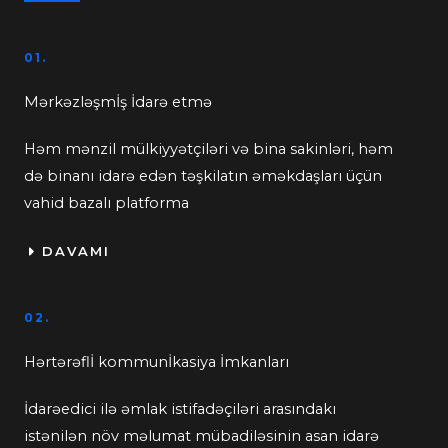
01.
Mərkəzləşmİş İdarə etmə
Həm mənzil mülkiyyətçiləri və bina sakinləri, həm
də binanı idarə edən təşkilatın əməkdaşları üçün
vahid bazalı platforma
DAVAMI
02.
Hərtərəflİ kommunİkasiya İmkanları
İdarəedici ilə əmlak istifadəçiləri arasındakı
istənilən növ məlumat mübadiləsinin asan idarə