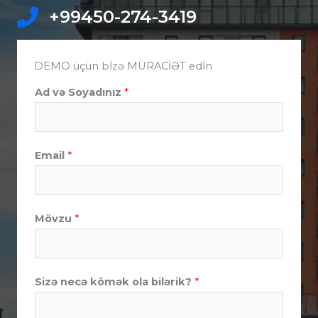
+99450-274-3419​
DEMO üçün bİzə MÜRACİƏT edİn
Ad və Soyadınız
*
Email
*
Mövzu
*
Sizə necə kömək ola bilərik?
*