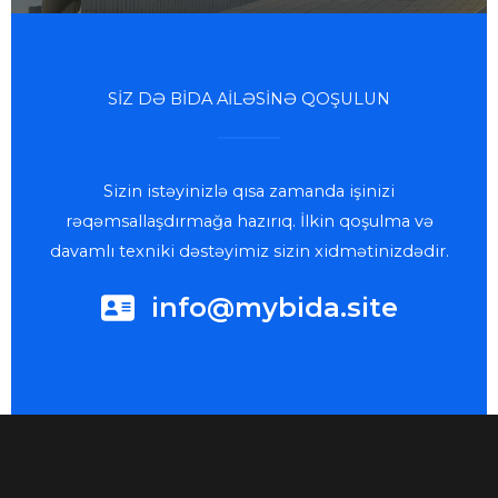
SİZ DƏ BİDA AİLƏSİNƏ QOŞULUN
Sizin istəyinizlə qısa zamanda işinizi
rəqəmsallaşdırmağa hazırıq. İlkin qoşulma və
davamlı texniki dəstəyimiz sizin xidmətinizdədir.
info@mybida.site