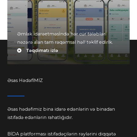
Əmlak İdarəetməsİndə hər cür tələblərİ
nəzərə alan tam rəqəmsal həll təklİf edİrİk.
Təqdimatı izlə
Əsas HədəfİMİZ
Əsas hədəfimiz bina idarə edənlərin və binadan
istifadə edənlərin rahatlığıdır.
BİDA platforması istifadəçilərin rəylərini diqqətə