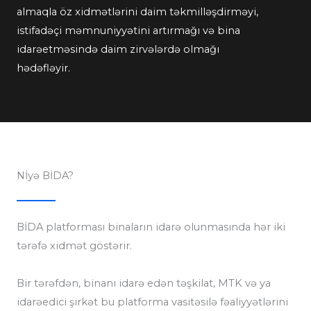
almaqla öz xidmətlərini daim təkmilləşdirməyi,
istifadəçi məmnuniyyətini artırmağı və bina
idarəetməsində daim zirvələrdə olmağı
hədəfləyir.
Nİyə BİDA?
BİDA platforması binaların idarə olunmasında hər iki
tərəfə xidmət göstərir.
Bir tərəfdən, binanı idarə edən təşkilat, MTK və ya
idarəedici şirkət bu platforma vasitəsilə fəaliyyətlərini