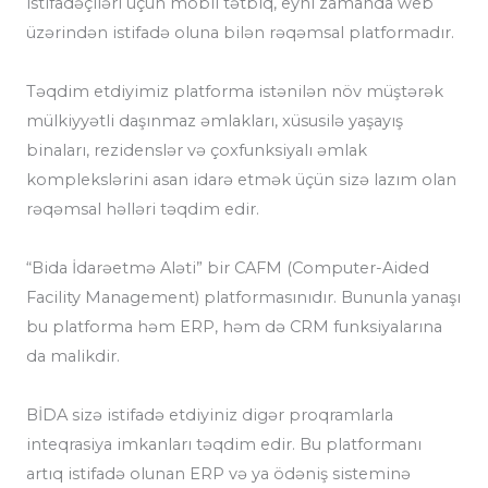
istifadəçiləri üçün mobil tətbiq, eyni zamanda web
üzərindən istifadə oluna bilən rəqəmsal platformadır.
Təqdim etdiyimiz platforma istənilən növ müştərək
mülkiyyətli daşınmaz əmlakları, xüsusilə yaşayış
binaları, rezidenslər və çoxfunksiyalı əmlak
komplekslərini asan idarə etmək üçün sizə lazım olan
rəqəmsal həlləri təqdim edir.
“Bida İdarəetmə Aləti” bir CAFM (Computer-Aided
Facility Management) platformasınıdır. Bununla yanaşı
bu platforma həm ERP, həm də CRM funksiyalarına
da malikdir.
BİDA sizə istifadə etdiyiniz digər proqramlarla
inteqrasiya imkanları təqdim edir. Bu platformanı
artıq istifadə olunan ERP və ya ödəniş sisteminə