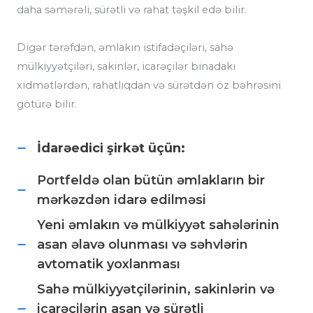
daha səmərəli, sürətli və rahat təşkil edə bilir.
Digər tərəfdən, əmlakın istifadəçiləri, sahə
mülkiyyətçiləri, sakinlər, icarəçilər binadakı
xidmətlərdən, rahatlıqdan və sürətdən öz bəhrəsini
götürə bilir.
İdarəedici şirkət üçün:
Portfeldə olan bütün əmlakların bir
mərkəzdən idarə edilməsi
Yeni əmlakın və mülkiyyət sahələrinin
asan əlavə olunması və səhvlərin
avtomatik yoxlanması
Sahə mülkiyyətçilərinin, sakinlərin və
icarəçilərin asan və sürətli