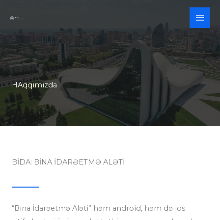
Skip
to
content
HAqqımızda
BİDA: BİNA İDARƏETMƏ ALƏTİ
“Bina İdarəetmə Aləti” həm android, həm də ios